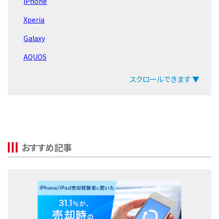
iPhone
Apple Watch Series8
Xperia
Apple Watch Series7
Galaxy
Apple Watch Series6
AQUOS
Apple Watch SeriesSE
arrows
スクロールできます ▼
Apple Watch Series5
ZenFone
Apple Watch Series4
Pixel
Apple Watch Series3
OPPO
おすすめ記事
Xiaomi
MacBook
iPad
Arrowsタブ