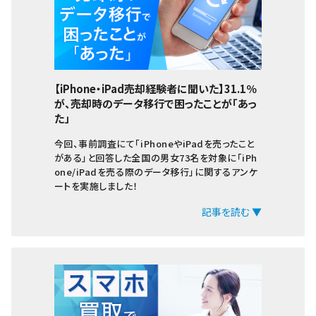
Qua tab
dtab
MediaPad
LAVIE Tab
【iPhone・iPad売却経験者に聞いた】31.1％
が、売却時のデータ移行で困ったことが「あっ
YOGA Tab
た」
Surface
今回、事前調査にて「iPhoneやiPadを売ったこと
がある」と回答した全国の男女73名を対象に「iPh
Galaxyタブ
one/iPadを売る際のデータ移行」に関するアンケ
ートを実施しました！
Pixel Tab
記事を読む ▼
Apple Watch