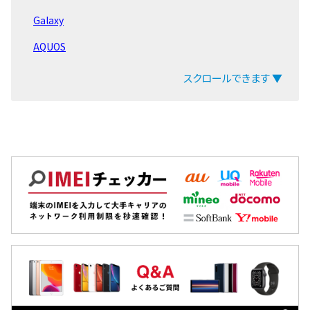
iPad Pro 11 第4世代
Galaxy
iPad Pro 12.9 第6世代
AQUOS
iPad 第10世代 2022
arrows
スクロールできます ▼
iPad Air 第5世代
ZenFone
LG Q Stylus
Pixel
iPad mini 第6世代
OPPO
iPad 第9世代 2021
Xiaomi
EveryPhone
MacBook
iPad Pro 12.9 第5世代
iPad
iPad Pro 11 第3世代
Arrowsタブ
LG VELVET
Qua tab
iPad Air 第4世代
dtab