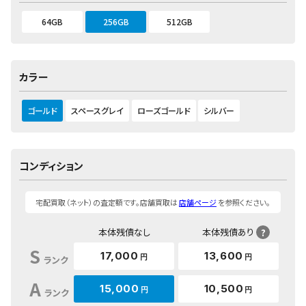
64GB
256GB
512GB
カラー
ゴールド
スペースグレイ
ローズゴールド
シルバー
コンディション
宅配買取（ネット）の査定額です。店舗買取は
店舗ページ
を参照ください。
本体残債なし
本体残債あり
?
S
17,000
13,600
円
円
ランク
A
15,000
10,500
円
円
ランク