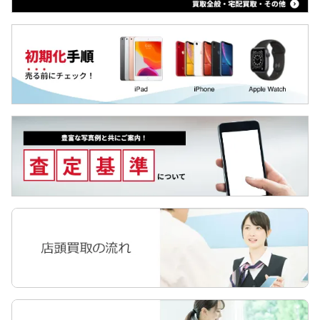
iPad 第8世代 2020
MediaPad
iPad Pro 12.9 第4世代
LAVIE Tab
iPad Pro 11 第2世代
YOGA Tab
ZTE a1
Surface
iPad 第7世代 2019
Galaxyタブ
iPad Air 第3世代
Pixel Tab
iPad mini 第5世代
Apple Watch
iPad Pro 12.9 第3世代
iPad Pro 11
iPad Pro 12.9 第2世代
iPad Pro 10.5
iPad Pro 9.7