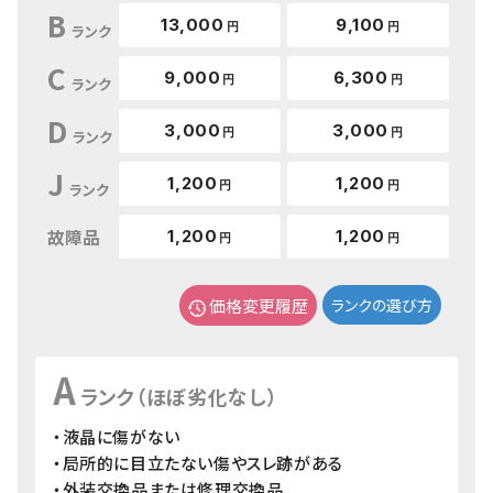
B
13,000
9,100
円
円
ランク
C
9,000
6,300
円
円
ランク
D
3,000
3,000
円
円
ランク
J
1,200
1,200
円
円
ランク
故障品
1,200
1,200
円
円
価格変更履歴
ランクの選び方
A
ランク（ほぼ劣化なし）
・液晶に傷がない
・局所的に目立たない傷やスレ跡がある
・外装交換品または修理交換品