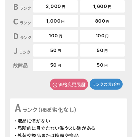
B
2,000
1,600
円
円
ランク
C
1,000
800
円
円
ランク
D
100
100
円
円
ランク
J
50
50
円
円
ランク
故障品
50
50
円
円
価格変更履歴
ランクの選び方
A
ランク（ほぼ劣化なし）
・液晶に傷がない
・局所的に目立たない傷やスレ跡がある
・外装交換品または修理交換品