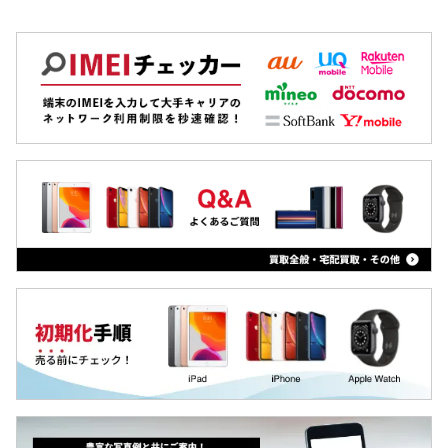
OPPO
Galaxy S10
Xiaomi
Galaxy S9
MacBook
Galaxy S8
iPad
Galaxy 旧モデル
Arrowsタブ
Qua tab
dtab
MediaPad
LAVIE Tab
YOGA Tab
Surface
Galaxyタブ