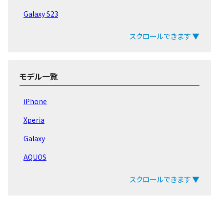
Galaxy S23
Galaxy S22
スクロールできます ▼
Galaxy Aシリーズ
Galaxy Mシリーズ
モデル一覧
Galaxy Z Flip
iPhone
Galaxy Z Fold
Xperia
Galaxy Note20
Galaxy
Galaxy Note10
AQUOS
Galaxy Note9
arrows
スクロールできます ▼
Galaxy Note8
ZenFone
Galaxy S21
Pixel
Galaxy S20