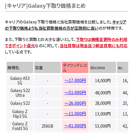
[キャリア]Galaxy下取り価格まとめ
キャリアのGalaxy下取り価格と当社買取価格を比較しました。
キャリア
の下取り価格よりも当社買取価格の方が圧倒的に高い
のが特徴です。
また、下取りと買取との大きな違いとして、
下取りは機種変更時のみ利用
できポイント還元
なのに対して、
当社買取は現金且つ郵送買取にも対応
している点です。
ダイワンテレコ
機種名
容量
docomo
au
ム
Galaxy A53
～17,000円
-
14,000円
16,5
5G
Galaxy S22
～51,000円
-
48,000円
44,0
Ultra
Galaxy S22
-
～26,000円
28,000円
23,1
Galaxy Z
～11,000円
-
13,000円
12,1
Flip3 5G
Galaxy Z
～41,000円
256GB
53,000円
42,9
Fold3 5G