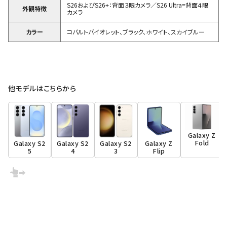
S26およびS26+：背面３眼カメラ／S26 Ultra=背面４眼
外観特徴
カメラ
カラー
コバルトバイオレット、ブラック、ホワイト、スカイブルー
他モデルはこちらから
Galaxy Z
Fold
Galaxy S2
Galaxy S2
Galaxy S2
Galaxy Z
5
4
3
Flip