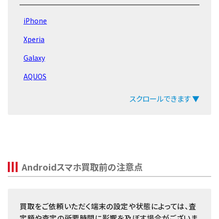
Galaxy Z Flip
iPhone
Galaxy Z Fold
Xperia
Galaxy Note20
Galaxy
Galaxy Note10
AQUOS
Galaxy Note9
arrows
スクロールできます ▼
Galaxy Note8
ZenFone
Galaxy S21
Pixel
Galaxy S20
OPPO
Galaxy S10
Androidスマホ買取前の注意点
Xiaomi
Galaxy S9
MacBook
Galaxy S8
買取をご依頼いただく端末の設定や状態によっては、査
iPad
Galaxy 旧モデル
定額や査定の所要時間に影響を及ぼす場合がございま