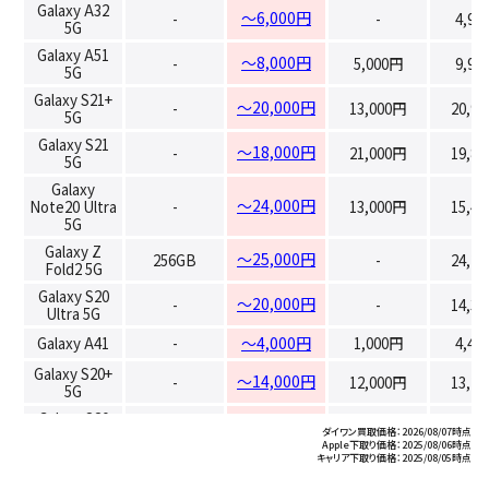
Galaxy A32
～6,000円
-
-
4,95
5G
Galaxy A51
～8,000円
-
5,000円
9,90
5G
Galaxy S21+
～20,000円
-
13,000円
20,9
5G
Galaxy S21
～18,000円
-
21,000円
19,8
5G
Galaxy
～24,000円
Note20 Ultra
-
13,000円
15,4
5G
Galaxy Z
～25,000円
256GB
-
24,2
Fold2 5G
Galaxy S20
～20,000円
-
-
14,3
Ultra 5G
Galaxy A41
-
～4,000円
1,000円
4,40
Galaxy S20+
～14,000円
-
12,000円
13,2
5G
Galaxy S20
～12,000円
-
9,000円
9,90
5G
ダイワン買取価格：2026/08/07時点
Apple下取り価格：2025/08/06時点
キャリア下取り価格：2025/08/05時点
Galaxy A21 シ
～5,000円
-
-
1,10
ンプル