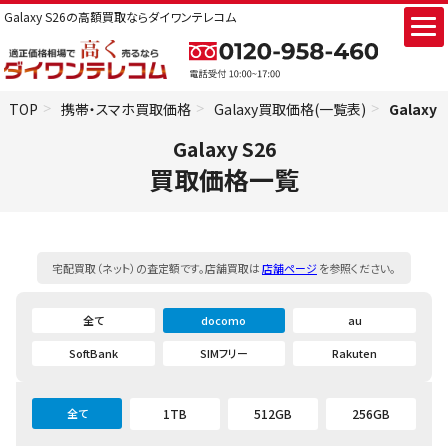
Galaxy S26の高額買取ならダイワンテレコム
TOP
携帯・スマホ買取価格
Galaxy買取価格(一覧表)
Galaxy
Galaxy S26
買取価格一覧
宅配買取（ネット）の査定額です。店舗買取は
店舗ページ
を参照ください。
全て
docomo
au
SoftBank
SIMフリー
Rakuten
全て
1TB
512GB
256GB