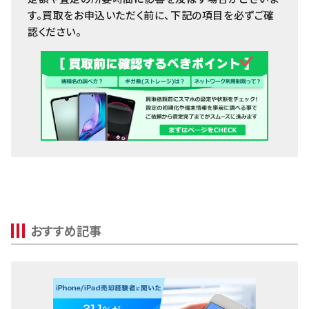
Arrowsタブ
す。買取をお申込いただく前に、下記の項目を必ずご確
認ください。
Qua tab
dtab
MediaPad
LAVIE Tab
YOGA Tab
Surface
Galaxyタブ
Pixel Tab
おすすめ記事
Apple Watch