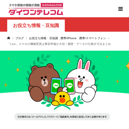
お役立ち情報・豆知識
ブログ
お役立ち情報・豆知識
,
携帯/iPhone
,
携帯/スマートフォン
「Line」スマホの機種変更は事前準備が大切！履歴・データの引継ぎ方法まとめ