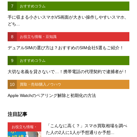
7
おすすめコラム
手に収まる小さいスマホVS画面が大きい操作しやすいスマホ、
どち...
8
お役立ち情報・豆知識
デュアルSIMの選び方は？おすすめのSIM会社5選もご紹介！
9
おすすめコラム
大切な名義を貸さないで…！携帯電話の代理契約で逮捕者が！
10
買取・売却/購入ノウハウ
Apple Watchのペアリング解除と初期化の方法
注目記事
「こんなに高く？」スマホ買取相場を調べ
お役立ち情報・
た人の2人に1人が予想通りか予想...
豆知識