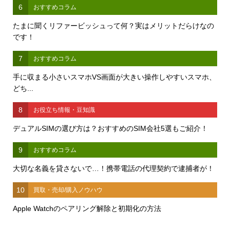
6
おすすめコラム
たまに聞くリファービッシュって何？実はメリットだらけなの
です！
7
おすすめコラム
手に収まる小さいスマホVS画面が大きい操作しやすいスマホ、
どち...
8
お役立ち情報・豆知識
デュアルSIMの選び方は？おすすめのSIM会社5選もご紹介！
9
おすすめコラム
大切な名義を貸さないで…！携帯電話の代理契約で逮捕者が！
10
買取・売却/購入ノウハウ
Apple Watchのペアリング解除と初期化の方法