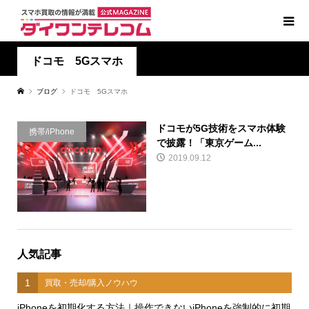
ドコモ 5Gスマホ
ブログ
ドコモ 5Gスマホ
ドコモが5G技術をスマホ体験
携帯/iPhone
で披露！「東京ゲーム...
2019.09.12
人気記事
1
買取・売却/購入ノウハウ
iPhoneを初期化する方法｜操作できないiPhoneを強制的に初期