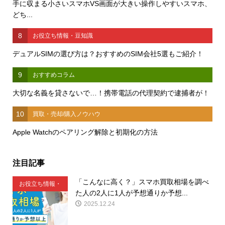
手に収まる小さいスマホVS画面が大きい操作しやすいスマホ、
どち...
8
お役立ち情報・豆知識
デュアルSIMの選び方は？おすすめのSIM会社5選もご紹介！
9
おすすめコラム
大切な名義を貸さないで…！携帯電話の代理契約で逮捕者が！
10
買取・売却/購入ノウハウ
Apple Watchのペアリング解除と初期化の方法
注目記事
「こんなに高く？」スマホ買取相場を調べ
お役立ち情報・
た人の2人に1人が予想通りか予想...
豆知識
2025.12.24