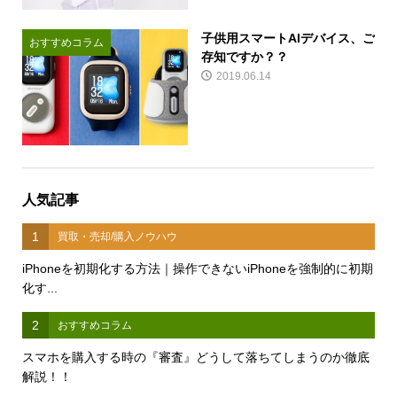
子供用スマートAIデバイス、ご
おすすめコラム
存知ですか？？
2019.06.14
人気記事
1
買取・売却/購入ノウハウ
iPhoneを初期化する方法｜操作できないiPhoneを強制的に初期
化す...
2
おすすめコラム
スマホを購入する時の『審査』どうして落ちてしまうのか徹底
解説！！