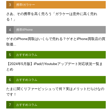
3
携帯/ガラケー
さあ、その携帯を高く売ろう「ガラケーは意外に高く売れ
る！」
4
携帯/iPhone
ゲオのiPhone買取はいくらで売れる？ゲオとiPhone買取店の買
取価...
5
おすすめコラム
【2024年5月版】iPadのYoutubeアップデート対応状況一覧ま
とめ
6
おすすめコラム
たまに聞くリファービッシュって何？実はメリットだらけなの
です！
7
おすすめコラム