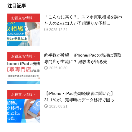
注目記事
「こんなに高く？」スマホ買取相場を調べ
お役立ち情報・
た人の2人に1人が予想通りか予想...
豆知識
2025.12.24
約半数が希望！ iPhone/iPadの売却は買取
お役立ち情報・
専門店が主流に？ 経験者が語る売...
豆知識
2025.10.30
【iPhone・iPad売却経験者に聞いた】
お役立ち情報・
31.1％が、売却時のデータ移行で困っ...
豆知識
2025.08.21