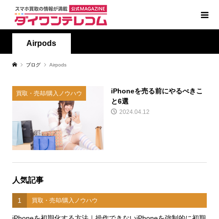
Airpods
ブログ
Airpods
iPhoneを売る前にやるべきこ
買取・売却/購入ノウハウ
と6選
2024.04.12
人気記事
1
買取・売却/購入ノウハウ
iPhoneを初期化する方法｜操作できないiPhoneを強制的に初期