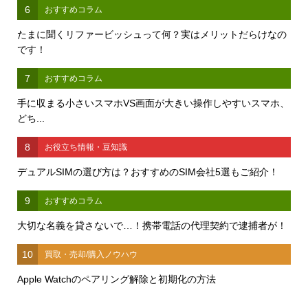
6
おすすめコラム
たまに聞くリファービッシュって何？実はメリットだらけなの
です！
7
おすすめコラム
手に収まる小さいスマホVS画面が大きい操作しやすいスマホ、
どち...
8
お役立ち情報・豆知識
デュアルSIMの選び方は？おすすめのSIM会社5選もご紹介！
9
おすすめコラム
大切な名義を貸さないで…！携帯電話の代理契約で逮捕者が！
10
買取・売却/購入ノウハウ
Apple Watchのペアリング解除と初期化の方法