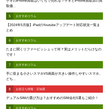
ゲオのiPhone買取はいくらで売れる？ゲオとiPhone買取店の買
取価...
5
おすすめコラム
【2024年5月版】iPadのYoutubeアップデート対応状況一覧ま
とめ
6
おすすめコラム
たまに聞くリファービッシュって何？実はメリットだらけなの
です！
7
おすすめコラム
手に収まる小さいスマホVS画面が大きい操作しやすいスマホ、
どち...
8
お役立ち情報・豆知識
デュアルSIMの選び方は？おすすめのSIM会社5選もご紹介！
9
おすすめコラム