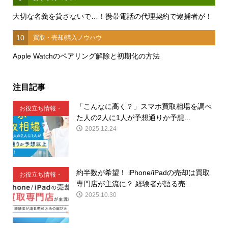
大切な名義を貸さないで…！携帯電話の代理契約で逮捕者が！
10
買取・売却/購入ノウハウ
Apple Watchのペアリング解除と初期化の方法
注目記事
「こんなに高く？」スマホ買取相場を調べ
お役立ち情報・
た人の2人に1人が予想通りか予想...
豆知識
2025.12.24
約半数が希望！ iPhone/iPadの売却は買取
お役立ち情報・
専門店が主流に？ 経験者が語る売...
豆知識
2025.10.30