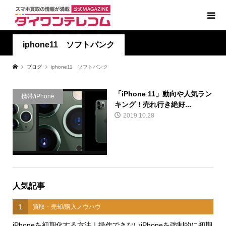
iphone11 ソフトバンク
ブログ
iphone11 ソフトバンク
「iPhone 11」動向や人気ラン
携帯/iPhone
キング！売れ行き絶好...
2019.10.28
人気記事
1
買取・売却/購入ノウハウ
iPhoneを初期化する方法｜操作できないiPhoneを強制的に初期