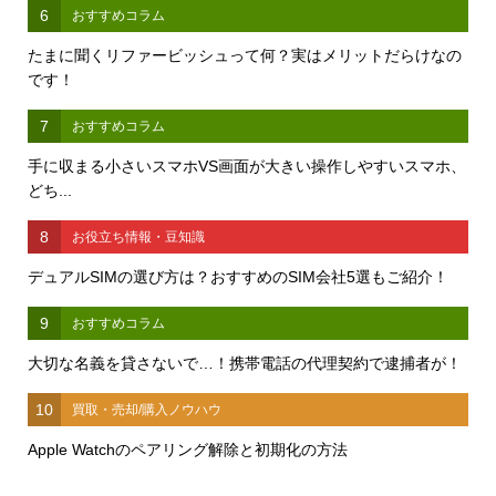
6
おすすめコラム
たまに聞くリファービッシュって何？実はメリットだらけなの
です！
7
おすすめコラム
手に収まる小さいスマホVS画面が大きい操作しやすいスマホ、
どち...
8
お役立ち情報・豆知識
デュアルSIMの選び方は？おすすめのSIM会社5選もご紹介！
9
おすすめコラム
大切な名義を貸さないで…！携帯電話の代理契約で逮捕者が！
10
買取・売却/購入ノウハウ
Apple Watchのペアリング解除と初期化の方法