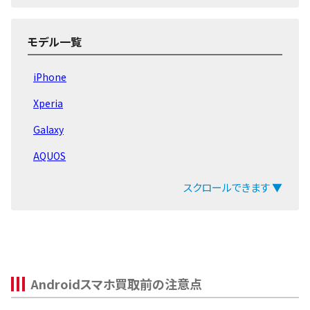
Pixel9 Pro
Pixel9a
モデル一覧
Pixel9 Pro XL
iPhone
Pixel9
Xperia
Pixel8a
Galaxy
Pixel Fold
AQUOS
Pixel8 Pro
arrows
スクロールできます ▼
Pixel8
ZenFone
Pixel 7 Pro
Pixel
Pixel 7a
OPPO
Pixel7
Androidスマホ買取前の注意点
Xiaomi
Pixel 6 Pro