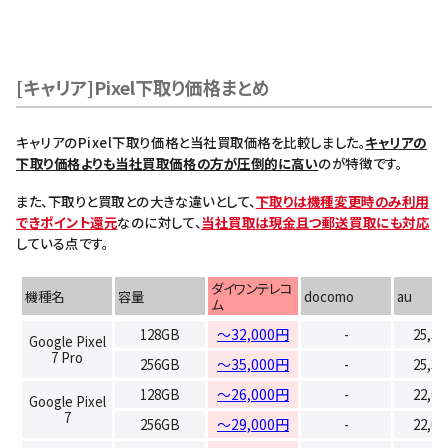
[キャリア]Pixel下取り価格まとめ
キャリアのPixel下取り価格と当社買取価格を比較しました。
キャリアの
下取り価格よりも当社買取価格の方が圧倒的に高い
のが特徴です。
また、下取りと買取との大きな違いとして、
下取りは機種変更時のみ利用
できポイント還元
なのに対して、
当社買取は現金且つ郵送買取にも対応
している点です。
ダイワンテレコ
機種名
容量
docomo
au
ム
128GB
～32,000円
-
25,3
Google Pixel
7 Pro
256GB
～35,000円
-
25,3
128GB
～26,000円
-
22,0
Google Pixel
7
256GB
～29,000円
-
22,0