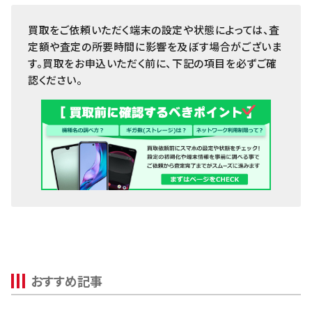
MacBook
Pixel 6a
買取をご依頼いただく端末の設定や状態によっては、査
iPad
Pixel 6
定額や査定の所要時間に影響を及ぼす場合がございま
Arrowsタブ
す。買取をお申込いただく前に、下記の項目を必ずご確
Pixel 5a
認ください。
Qua tab
Pixel 5
dtab
Pixel 4a
MediaPad
Pixel 4 XL
LAVIE Tab
Pixel 4
YOGA Tab
Pixel 3a XL
Surface
Pixel 3a
Galaxyタブ
Pixel 3 XL
Pixel Tab
Pixel 3
おすすめ記事
Apple Watch