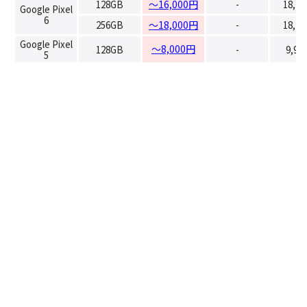
128GB
～16,000円
-
18,7
Google Pixel
6
256GB
～18,000円
-
18,7
Google Pixel
～8,000円
128GB
-
9,90
5