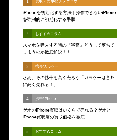
1
買取・売却/購入ノウハウ
iPhoneを初期化する方法｜操作できないiPhone
を強制的に初期化する手順
2
おすすめコラム
スマホを購入する時の『審査』どうして落ちて
しまうのか徹底解説！！
3
携帯/ガラケー
さあ、その携帯を高く売ろう「ガラケーは意外
に高く売れる！」
4
携帯/iPhone
ゲオのiPhone買取はいくらで売れる？ゲオと
iPhone買取店の買取価格を徹底...
5
おすすめコラム