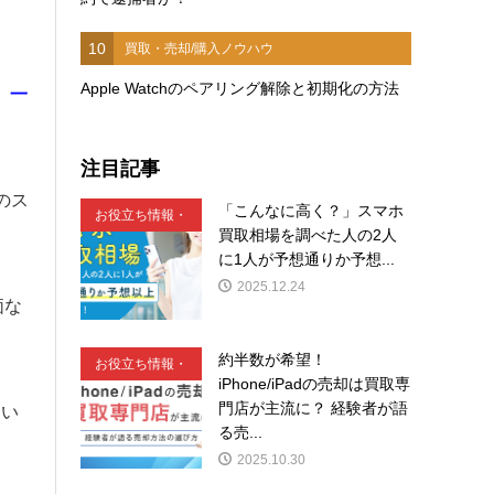
10
買取・売却/購入ノウハウ
Apple Watchのペアリング解除と初期化の方法
、一
注目記事
のス
「こんなに高く？」スマホ
お役立ち情報・
買取相場を調べた人の2人
豆知識
に1人が予想通りか予想...
2025.12.24
価な
約半数が希望！
お役立ち情報・
iPhone/iPadの売却は買取専
豆知識
門店が主流に？ 経験者が語
てい
る売...
2025.10.30