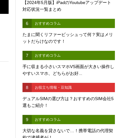
【2024年5月版】iPadのYoutubeアップデート
対応状況一覧まとめ
6
おすすめコラム
たまに聞くリファービッシュって何？実はメリ
ットだらけなのです！
7
おすすめコラム
手に収まる小さいスマホVS画面が大きい操作し
やすいスマホ、どちらがお好...
8
お役立ち情報・豆知識
デュアルSIMの選び方は？おすすめのSIM会社5
選もご紹介！
9
おすすめコラム
大切な名義を貸さないで…！携帯電話の代理契
約で逮捕者が！