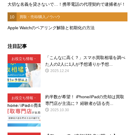
大切な名義を貸さないで…！携帯電話の代理契約で逮捕者が！
10
買取・売却/購入ノウハウ
Apple Watchのペアリング解除と初期化の方法
注目記事
「こんなに高く？」スマホ買取相場を調べ
お役立ち情報・
た人の2人に1人が予想通りか予想...
豆知識
2025.12.24
約半数が希望！ iPhone/iPadの売却は買取
お役立ち情報・
専門店が主流に？ 経験者が語る売...
豆知識
2025.10.30