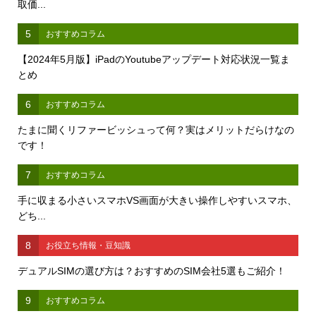
取価...
5
おすすめコラム
【2024年5月版】iPadのYoutubeアップデート対応状況一覧ま
とめ
6
おすすめコラム
たまに聞くリファービッシュって何？実はメリットだらけなの
です！
7
おすすめコラム
手に収まる小さいスマホVS画面が大きい操作しやすいスマホ、
どち...
8
お役立ち情報・豆知識
デュアルSIMの選び方は？おすすめのSIM会社5選もご紹介！
9
おすすめコラム