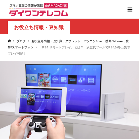
お役立ち情報・豆知識
ブログ
お役立ち情報・豆知識
,
タブレット
,
パソコン/mac
,
携帯/iPhone
,
携
帯/スマートフォン
「PS4 リモートプレイ」とは？！次世代ツールでPS4が外出先で
プレイ可能！