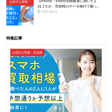
【iPhone・iPad売却経験者に聞いた】
お役立ち情報・
31.1％が、売却時のデータ移行で困っ...
豆知識
2025.08.21
特集記事
お役立ち情報・豆知識