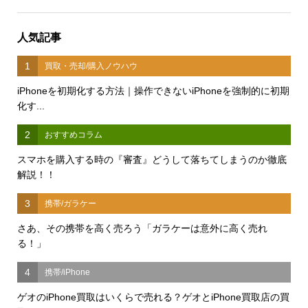
人気記事
1
買取・売却/購入ノウハウ
iPhoneを初期化する方法｜操作できないiPhoneを強制的に初期
化す...
2
おすすめコラム
スマホを購入する時の『審査』どうして落ちてしまうのか徹底
解説！！
3
携帯/ガラケー
さあ、その携帯を高く売ろう「ガラケーは意外に高く売れ
る！」
4
携帯/iPhone
ゲオのiPhone買取はいくらで売れる？ゲオとiPhone買取店の買