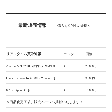
最新販売情報
～ご購入を検討中の皆様へ～
リアルタイム買取速報
ランク
価格
ZenFone5 ZE620KL（国内版） SIMフリー
A
28,000円
Lenovo Lenovo TAB2 501LV Ymobile[〇]
S
3,500円
601SO Xperia XZ [○]
A
10,000円
※商品化完了後、販売ページへ掲載いたします！