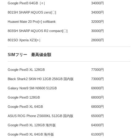
Google Pixel3 64GB［○］
34000円
801SH SHARP AQUOS zero[〇]
34000円
Huawei Mate 20 Pro[○] softbank
32000円
803SH SHARP AQUOS R2 compact[〇]
30000円
801SO Xperia XZ3[○］
28000円
SIMフリー 最高値金額
Google Pixel3 XL 128GB
77000円
Black Shark2 SKW-H0 12GB 256GB 国内版
73000円
Galaxy Note9 SM-N9600 512GB
69000円
Google Pixel3 128GB
68000円
Google Pixel3 XL 64GB
68000円
ASUS ROG Phone ZS600KL 512GB 国内版
65000円
Google Pixel3 XL 128GB 海外版
64000円
Google Pixel3 XL 64GB 海外版
61000円