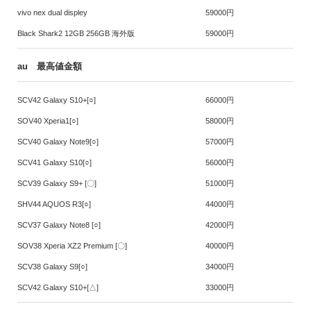
vivo nex dual displey
59000円
Black Shark2 12GB 256GB 海外版
59000円
au 最高値金額
SCV42 Galaxy S10+[○]
66000円
SOV40 Xperia1[○]
58000円
SCV40 Galaxy Note9[○]
57000円
SCV41 Galaxy S10[○]
56000円
SCV39 Galaxy S9+ [〇]
51000円
SHV44 AQUOS R3[○]
44000円
SCV37 Galaxy Note8 [○]
42000円
SOV38 Xperia XZ2 Premium [〇]
40000円
SCV38 Galaxy S9[○]
34000円
SCV42 Galaxy S10+[△]
33000円