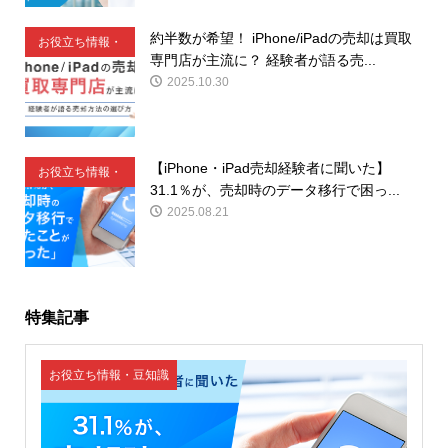
約半数が希望！ iPhone/iPadの売却は買取
お役立ち情報・
専門店が主流に？ 経験者が語る売...
豆知識
2025.10.30
【iPhone・iPad売却経験者に聞いた】
お役立ち情報・
31.1％が、売却時のデータ移行で困っ...
豆知識
2025.08.21
特集記事
お役立ち情報・豆知識