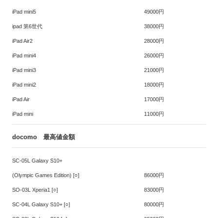
iPad mini5
49000円
ipad 第6世代
38000円
iPad Air2
28000円
iPad mini4
26000円
iPad mini3
21000円
iPad mini2
18000円
iPad Air
17000円
iPad mini
11000円
docomo 最高値金額
SC-05L Galaxy S10+
(Olympic Games Edition) [○]
86000円
SO-03L Xperia1 [○]
83000円
SC-04L Galaxy S10+ [○]
80000円