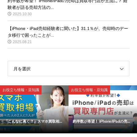
約半数が希望！ iPhone/iPadの売却は買取専門店が主流に？ 経
験者が語る売却方法の...
2025.10.30
【iPhone・iPad売却経験者に聞いた】31.1％が、売却時のデー
タ移行で困ったことが...
2025.08.21
月を選択
お役立ち情報・豆知識
お役立ち情報・豆知識
「こんなに高く？」スマホ買取相...
約半数が希望！ iPhone/iPadの売...