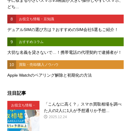
手に収まる小さいスマホVS画面が大きい操作しやすいスマホ、
どち...
8
お役立ち情報・豆知識
デュアルSIMの選び方は？おすすめのSIM会社5選もご紹介！
9
おすすめコラム
大切な名義を貸さないで…！携帯電話の代理契約で逮捕者が！
10
買取・売却/購入ノウハウ
Apple Watchのペアリング解除と初期化の方法
注目記事
「こんなに高く？」スマホ買取相場を調べ
お役立ち情報・
た人の2人に1人が予想通りか予想...
豆知識
2025.12.24