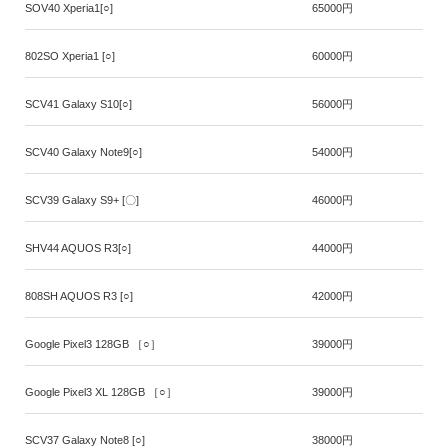
SOV40 Xperia1[○]
65000円
802SO Xperia1 [○]
60000円
SCV41 Galaxy S10[○]
56000円
SCV40 Galaxy Note9[○]
54000円
SCV39 Galaxy S9+ [〇]
46000円
SHV44 AQUOS R3[○]
44000円
808SH AQUOS R3 [○]
42000円
Google Pixel3 128GB ［○］
39000円
Google Pixel3 XL 128GB ［○］
39000円
SCV37 Galaxy Note8 [○]
38000円