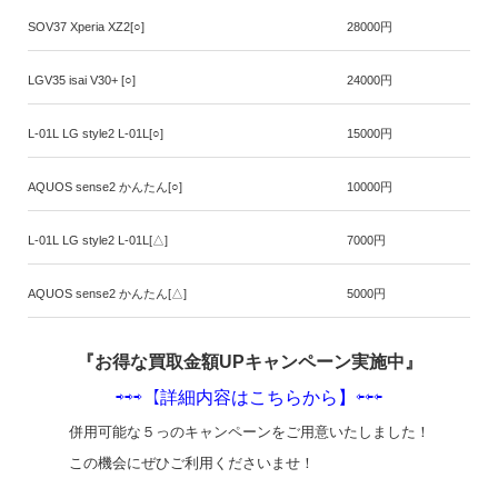
SOV37 Xperia XZ2[○]
28000円
LGV35 isai V30+ [○]
24000円
L-01L LG style2 L-01L[○]
15000円
AQUOS sense2 かんたん[○]
10000円
L-01L LG style2 L-01L[△]
7000円
AQUOS sense2 かんたん[△]
5000円
『お得な買取金額UPキャンペーン実施中』
⇨⇨⇨【詳細内容はこちらから】⇦⇦⇦
併用可能な５っのキャンペーンをご用意いたしました！
この機会にぜひご利用くださいませ！