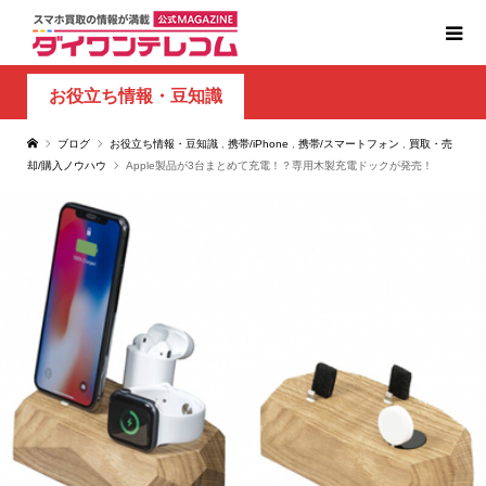
お役立ち情報・豆知識
ブログ
お役立ち情報・豆知識
,
携帯/iPhone
,
携帯/スマートフォン
,
買取・売
却/購入ノウハウ
Apple製品が3台まとめて充電！？専用木製充電ドックが発売！