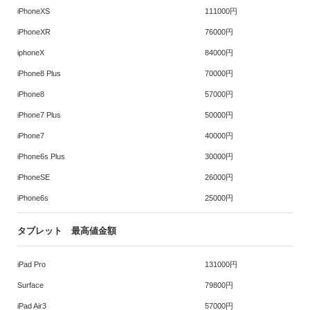
iPhoneXS
111000円
iPhoneXR
76000円
iphoneX
84000円
iPhone8 Plus
70000円
iPhone8
57000円
iPhone7 Plus
50000円
iPhone7
40000円
iPhone6s Plus
30000円
iPhoneSE
26000円
iPhone6s
25000円
タブレット 最高値金額
iPad Pro
131000円
Surface
79800円
iPad Air3
57000円