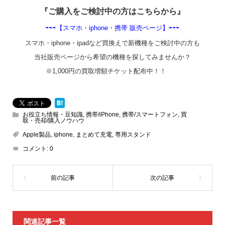
『ご購入をご検討中の方はこちらから』
⇨⇨⇨【スマホ・iphone・携帯 販売ページ】⇦⇦
⇦
スマホ・iphone・ipadなど買換えで新機種をご検討中の方も
当社販売ページから希望の機種を探してみませんか？
※1,000円の買取増額チケット配布中！！
お役立ち情報・豆知識
,
携帯/iPhone
,
携帯/スマートフォン
,
買
取・売却/購入ノウハウ
Apple製品
,
iphone
,
まとめて充電
,
専用スタンド
コメント:
0
関連記事一覧