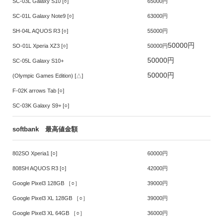
SC-03L Galaxy S10 [○]
65000円
SC-01L Galaxy Note9 [○]
63000円
SH-04L AQUOS R3 [○]
55000円
50000円
SO-01L Xperia XZ3 [○]
50000円
50000円
SC-05L Galaxy S10+
50000円
(Olympic Games Edition) [△]
F-02K arrows Tab [○]
SC-03K Galaxy S9+ [○]
softbank 最高値金額
802SO Xperia1 [○]
60000円
808SH AQUOS R3 [○]
42000円
Google Pixel3 128GB ［○］
39000円
Google Pixel3 XL 128GB ［○］
39000円
Google Pixel3 XL 64GB ［○］
36000円