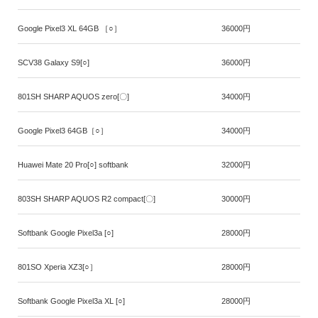
Google Pixel3 XL 64GB ［○］
36000円
SCV38 Galaxy S9[○]
36000円
801SH SHARP AQUOS zero[〇]
34000円
Google Pixel3 64GB［○］
34000円
Huawei Mate 20 Pro[○] softbank
32000円
803SH SHARP AQUOS R2 compact[〇]
30000円
Softbank Google Pixel3a [○]
28000円
801SO Xperia XZ3[○］
28000円
Softbank Google Pixel3a XL [○]
28000円