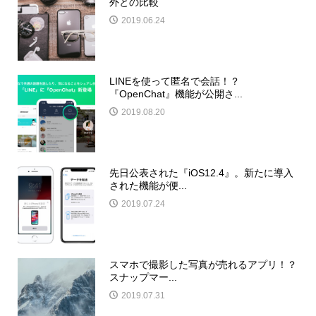
外との比較
2019.06.24
LINEを使って匿名で会話！？
『OpenChat』機能が公開さ...
2019.08.20
先日公表された『iOS12.4』。新たに導入
された機能が便...
2019.07.24
スマホで撮影した写真が売れるアプリ！？
スナップマー...
2019.07.31