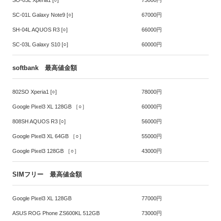
SO-03L Xperia1 [○]
73000円
SC-01L Galaxy Note9 [○]
67000円
SH-04L AQUOS R3 [○]
66000円
SC-03L Galaxy S10 [○]
60000円
softbank 最高値金額
802SO Xperia1 [○]
78000円
Google Pixel3 XL 128GB ［○］
60000円
808SH AQUOS R3 [○]
56000円
Google Pixel3 XL 64GB ［○］
55000円
Google Pixel3 128GB ［○］
43000円
SIMフリー 最高値金額
Google Pixel3 XL 128GB
77000円
ASUS ROG Phone ZS600KL 512GB
73000円