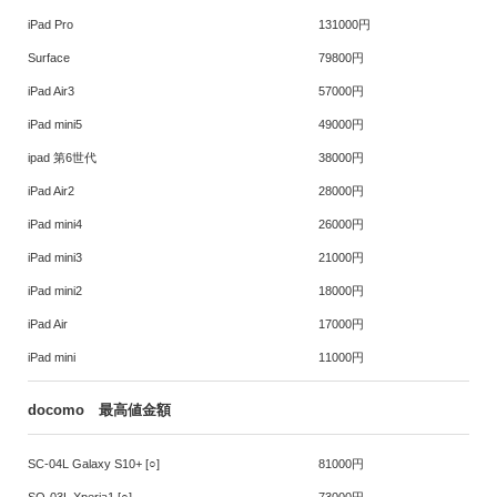
iPad Pro
131000円
Surface
79800円
iPad Air3
57000円
iPad mini5
49000円
ipad 第6世代
38000円
iPad Air2
28000円
iPad mini4
26000円
iPad mini3
21000円
iPad mini2
18000円
iPad Air
17000円
iPad mini
11000円
docomo 最高値金額
SC-04L Galaxy S10+ [○]
81000円