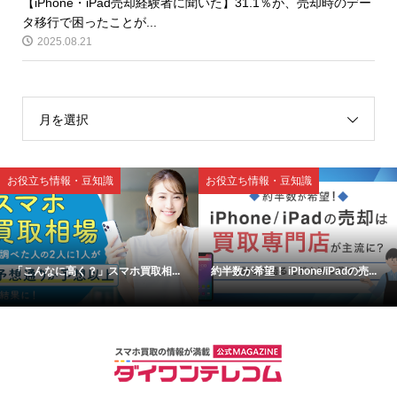
【iPhone・iPad売却経験者に聞いた】31.1％が、売却時のデー
タ移行で困ったことが...
2025.08.21
月を選択
お役立ち情報・豆知識
お役立ち情報・豆知識
「こんなに高く？」スマホ買取相...
約半数が希望！ iPhone/iPadの売...