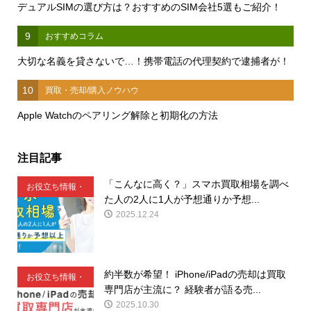
デュアルSIMの選び方は？おすすめのSIM会社5選もご紹介！
9
おすすめコラム
大切な名義を貸さないで…！携帯電話の代理契約で逮捕者が！
10
買取・売却/購入ノウハウ
Apple Watchのペアリング解除と初期化の方法
注目記事
「こんなに高く？」スマホ買取相場を調べ
お役立ち情報・
た人の2人に1人が予想通りか予想...
豆知識
2025.12.24
約半数が希望！ iPhone/iPadの売却は買取
お役立ち情報・
専門店が主流に？ 経験者が語る売...
豆知識
2025.10.30