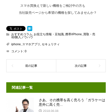
スマホ買換えで新しい機種をご検討中の方も
、、
当社販売ページから希望の機種を探してみませんか？
おすすめコラム
,
お役立ち情報・豆知識
,
携帯/iPhone
,
買取・売
却/購入ノウハウ
iphone
,
スマホアプリ
,
セキュリティ
コメント:
0
関連記事一覧
さあ、その携帯を高く売ろう「ガラケーは
意外に高く売...
2018.06.08