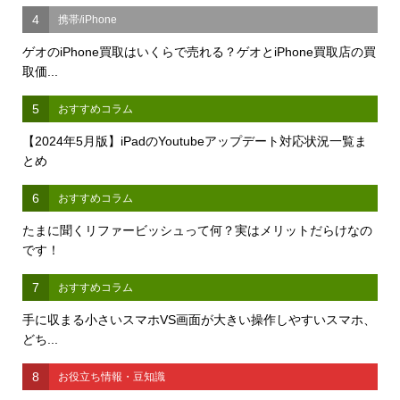
4
携帯/iPhone
ゲオのiPhone買取はいくらで売れる？ゲオとiPhone買取店の買
取価...
5
おすすめコラム
【2024年5月版】iPadのYoutubeアップデート対応状況一覧ま
とめ
6
おすすめコラム
たまに聞くリファービッシュって何？実はメリットだらけなの
です！
7
おすすめコラム
手に収まる小さいスマホVS画面が大きい操作しやすいスマホ、
どち...
8
お役立ち情報・豆知識