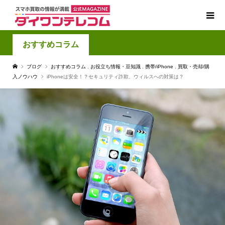
おすすめコラム
ブログ
おすすめコラム
,
お役立ち情報・豆知識
,
携帯/iPhone
,
買取・売却/購
入ノウハウ
iPhoneは安全！？セキュリティ詐欺、ウィルスへの対策は？