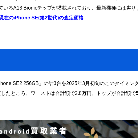
れているA13 Bionicチップが搭載されており、最新機種には劣り
現在のiPhone SE(第2世代)の査定価格
B」「iPhone SE2 256GB」の計3台を2025年3月初旬のこのタイミン
したところ、ワーストは合計額で2.8
万円
、トップが合計額で