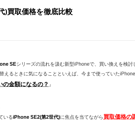
第2世代)買取価格を徹底比較
hone SE
シリーズの流れを汲む新型iPhoneで、買い換えを検討
い替えるときに気になることといえば、今まで使っていたiPhon
いの金額になるの？
』
。
買取価格の
ている
iPhone SE2(第2世代)
に焦点を当てながら