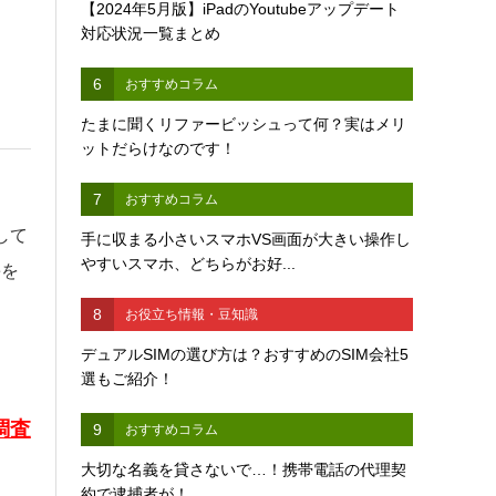
【2024年5月版】iPadのYoutubeアップデート
対応状況一覧まとめ
6
おすすめコラム
たまに聞くリファービッシュって何？実はメリ
ットだらけなのです！
7
おすすめコラム
して
手に収まる小さいスマホVS画面が大きい操作し
やすいスマホ、どちらがお好...
eを
8
お役立ち情報・豆知識
デュアルSIMの選び方は？おすすめのSIM会社5
選もご紹介！
調査
9
おすすめコラム
大切な名義を貸さないで…！携帯電話の代理契
約で逮捕者が！