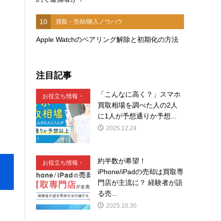
10
買取・売却/購入ノウハウ
Apple Watchのペアリング解除と初期化の方法
注目記事
「こんなに高く？」スマホ
お役立ち情報・
買取相場を調べた人の2人
豆知識
に1人が予想通りか予想...
2025.12.24
約半数が希望！
お役立ち情報・
iPhone/iPadの売却は買取専
豆知識
門店が主流に？ 経験者が語
る売...
2025.10.30