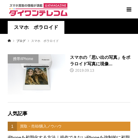
スマホ ポラロイド
ブログ
スマホ ポラロイド
スマホの「思い出の写真」をポ
携帯/iPhone
ラロイド写真に現像...
2019.09.13
人気記事
1
買取・売却/購入ノウハウ
iPhoneを初期化する方法｜操作できないiPhoneを強制的に初期