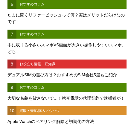
6
おすすめコラム
たまに聞くリファービッシュって何？実はメリットだらけなの
です！
7
おすすめコラム
手に収まる小さいスマホVS画面が大きい操作しやすいスマホ、
どち...
8
お役立ち情報・豆知識
デュアルSIMの選び方は？おすすめのSIM会社5選もご紹介！
9
おすすめコラム
大切な名義を貸さないで…！携帯電話の代理契約で逮捕者が！
10
買取・売却/購入ノウハウ
Apple Watchのペアリング解除と初期化の方法