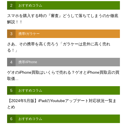
2
おすすめコラム
スマホを購入する時の『審査』どうして落ちてしまうのか徹底
解説！！
3
携帯/ガラケー
さあ、その携帯を高く売ろう「ガラケーは意外に高く売れ
る！」
4
携帯/iPhone
ゲオのiPhone買取はいくらで売れる？ゲオとiPhone買取店の買
取価...
5
おすすめコラム
【2024年5月版】iPadのYoutubeアップデート対応状況一覧ま
とめ
6
おすすめコラム