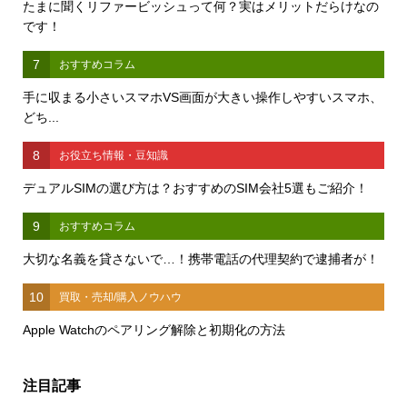
たまに聞くリファービッシュって何？実はメリットだらけなの
です！
7
おすすめコラム
手に収まる小さいスマホVS画面が大きい操作しやすいスマホ、
どち...
8
お役立ち情報・豆知識
デュアルSIMの選び方は？おすすめのSIM会社5選もご紹介！
9
おすすめコラム
大切な名義を貸さないで…！携帯電話の代理契約で逮捕者が！
10
買取・売却/購入ノウハウ
Apple Watchのペアリング解除と初期化の方法
注目記事