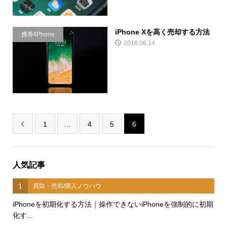
iPhone Xを高く売却する方法
携帯/iPhone
2018.06.14
1
…
4
5
6

人気記事
1
買取・売却/購入ノウハウ
iPhoneを初期化する方法｜操作できないiPhoneを強制的に初期
化す...