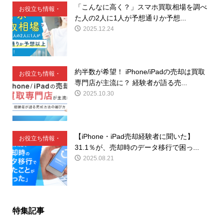
「こんなに高く？」スマホ買取相場を調べ
お役立ち情報・
た人の2人に1人が予想通りか予想...
豆知識
2025.12.24
約半数が希望！ iPhone/iPadの売却は買取
お役立ち情報・
専門店が主流に？ 経験者が語る売...
豆知識
2025.10.30
【iPhone・iPad売却経験者に聞いた】
お役立ち情報・
31.1％が、売却時のデータ移行で困っ...
豆知識
2025.08.21
特集記事