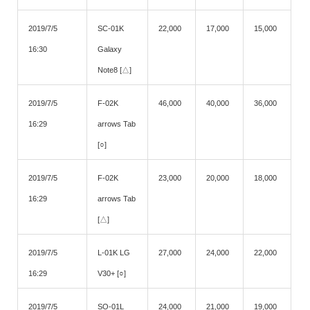
2019/7/5
SC-01K
22,000
17,000
15,000
16:30
Galaxy
Note8 [△]
2019/7/5
F-02K
46,000
40,000
36,000
16:29
arrows Tab
[○]
2019/7/5
F-02K
23,000
20,000
18,000
16:29
arrows Tab
[△]
2019/7/5
L-01K LG
27,000
24,000
22,000
16:29
V30+ [○]
2019/7/5
SO-01L
24,000
21,000
19,000