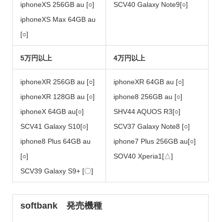
iphoneXS 256GB au [○]
SCV40 Galaxy Note9[○]
iphoneXS Max 64GB au
[○]
5万円以上
4万円以上
iphoneXR 256GB au [○]
iphoneXR 64GB au [○]
iphoneXR 128GB au [○]
iphone8 256GB au [○]
iphoneX 64GB au[○]
SHV44 AQUOS R3[○]
SCV41 Galaxy S10[○]
SCV37 Galaxy Note8 [○]
iphone8 Plus 64GB au
iphone7 Plus 256GB au[○]
[○]
SOV40 Xperia1[△]
SCV39 Galaxy S9+ [〇]
softbank 発売機種