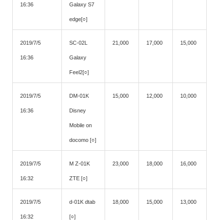
16:36
Galaxy S7
edge[○]
2019/7/5
SC-02L
21,000
17,000
15,000
16:36
Galaxy
Feel2[○]
2019/7/5
DM-01K
15,000
12,000
10,000
16:36
Disney
Mobile on
docomo [○]
2019/7/5
M Z-01K
23,000
18,000
16,000
16:32
ZTE [○]
2019/7/5
d-01K dtab
18,000
15,000
13,000
16:32
[○]