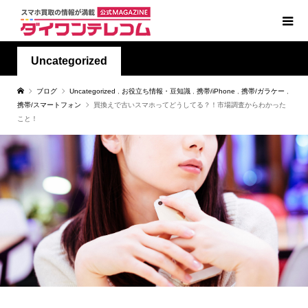
Uncategorized
ブログ
Uncategorized
,
お役立ち情報・豆知識
,
携帯/iPhone
,
携帯/ガラケー
,
携帯/スマートフォン
買換えで古いスマホってどうしてる？！市場調査からわかった
こと！