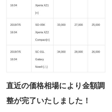
16:04
Xperia XZ1
[○]
2019/7/5
SO-05K
33,000
27,000
25,000
16:04
Xperia XZ2
Compact[○]
2019/7/5
SC-01L
34,000
28,000
26,000
16:04
Galaxy
Note9 [△]
直近の価格相場により金額調
整が完了いたしました！