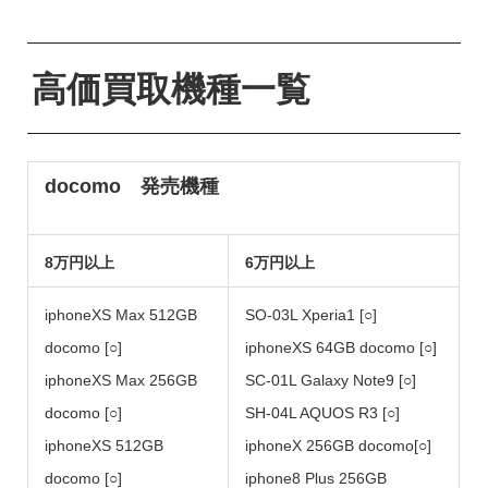
高価買取機種一覧
docomo 発売機種
8万円以上
6万円以上
iphoneXS Max 512GB
SO-03L Xperia1 [○]
docomo [○]
iphoneXS 64GB docomo [○]
iphoneXS Max 256GB
SC-01L Galaxy Note9 [○]
docomo [○]
SH-04L AQUOS R3 [○]
iphoneXS 512GB
iphoneX 256GB docomo[○]
docomo [○]
iphone8 Plus 256GB