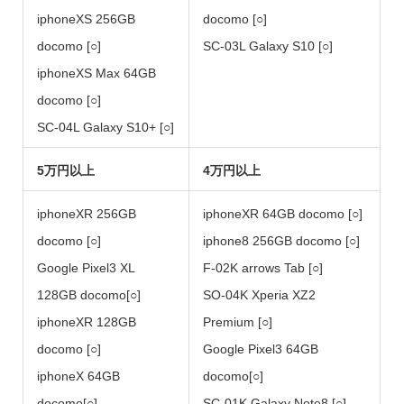
iphoneXS 256GB
docomo [○]
docomo [○]
SC-03L Galaxy S10 [○]
iphoneXS Max 64GB
docomo [○]
SC-04L Galaxy S10+ [○]
5万円以上
4万円以上
iphoneXR 256GB
iphoneXR 64GB docomo [○]
docomo [○]
iphone8 256GB docomo [○]
Google Pixel3 XL
F-02K arrows Tab [○]
128GB docomo[○]
SO-04K Xperia XZ2
iphoneXR 128GB
Premium [○]
docomo [○]
Google Pixel3 64GB
iphoneX 64GB
docomo[○]
docomo[○]
SC-01K Galaxy Note8 [○]