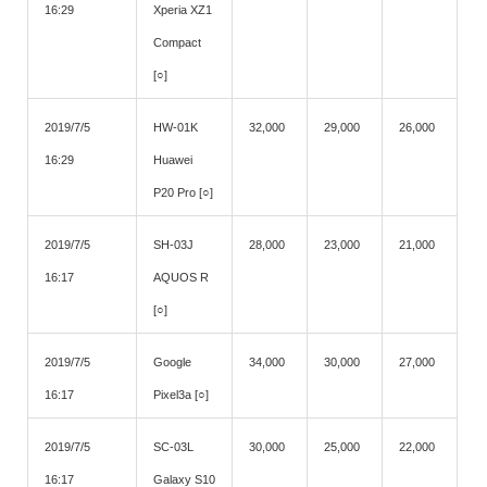
16:29
Xperia XZ1
Compact
[○]
2019/7/5
HW-01K
32,000
29,000
26,000
16:29
Huawei
P20 Pro [○]
2019/7/5
SH-03J
28,000
23,000
21,000
16:17
AQUOS R
[○]
2019/7/5
Google
34,000
30,000
27,000
16:17
Pixel3a [○]
2019/7/5
SC-03L
30,000
25,000
22,000
16:17
Galaxy S10