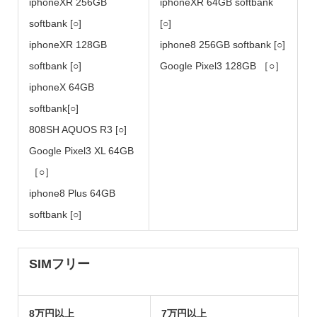
iphoneXR 256GB
iphoneXR 64GB softbank
softbank [○]
[○]
iphoneXR 128GB
iphone8 256GB softbank [○]
softbank [○]
Google Pixel3 128GB ［○］
iphoneX 64GB
softbank[○]
808SH AQUOS R3 [○]
Google Pixel3 XL 64GB
［○］
iphone8 Plus 64GB
softbank [○]
SIMフリー
8万円以上
7万円以上