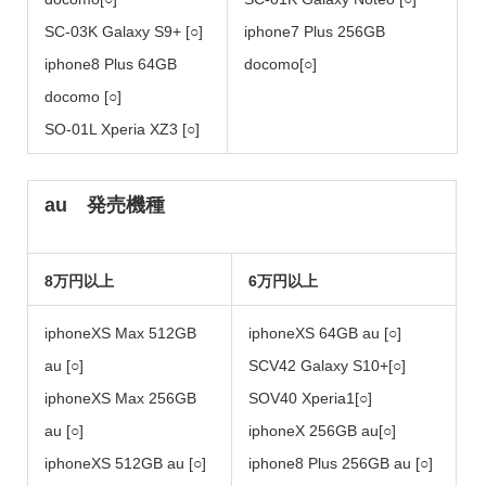
SC-03K Galaxy S9+ [○]
iphone7 Plus 256GB
iphone8 Plus 64GB
docomo[○]
docomo [○]
SO-01L Xperia XZ3 [○]
au 発売機種
8万円以上
6万円以上
iphoneXS Max 512GB
iphoneXS 64GB au [○]
au [○]
SCV42 Galaxy S10+[○]
iphoneXS Max 256GB
SOV40 Xperia1[○]
au [○]
iphoneX 256GB au[○]
iphoneXS 512GB au [○]
iphone8 Plus 256GB au [○]