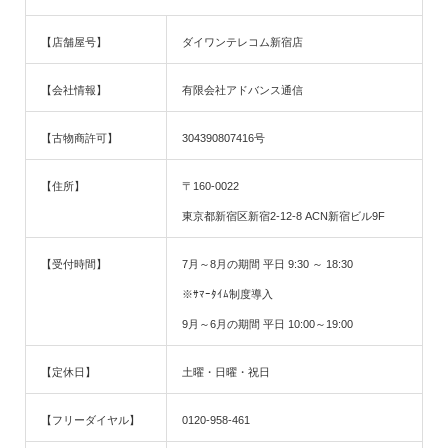
【店舗屋号】
ダイワンテレコム新宿店
【会社情報】
有限会社アドバンス通信
【古物商許可】
304390807416号
【住所】
〒160-0022
東京都新宿区新宿2-12-8 ACN新宿ビル9F
【受付時間】
7月～8月の期間 平日 9:30 ～ 18:30
※ｻﾏｰﾀｲﾑ制度導入
9月～6月の期間 平日 10:00～19:00
【定休日】
土曜・日曜・祝日
【フリーダイヤル】
0120-958-461