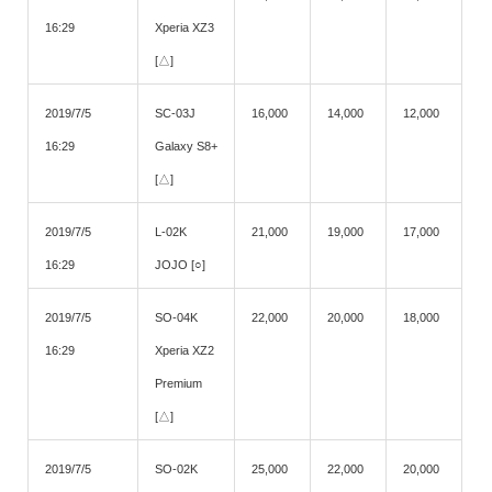
16:29
Xperia XZ3
[△]
2019/7/5
SC-03J
16,000
14,000
12,000
16:29
Galaxy S8+
[△]
2019/7/5
L-02K
21,000
19,000
17,000
16:29
JOJO [○]
2019/7/5
SO-04K
22,000
20,000
18,000
16:29
Xperia XZ2
Premium
[△]
2019/7/5
SO-02K
25,000
22,000
20,000