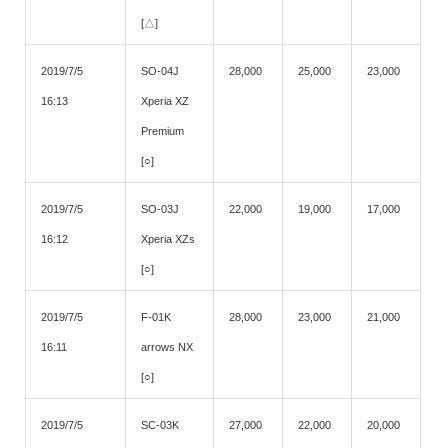
[△]
2019/7/5
SO-04J
28,000
25,000
23,000
16:13
Xperia XZ
Premium
[○]
2019/7/5
SO-03J
22,000
19,000
17,000
16:12
Xperia XZs
[○]
2019/7/5
F-01K
28,000
23,000
21,000
16:11
arrows NX
[○]
2019/7/5
SC-03K
27,000
22,000
20,000