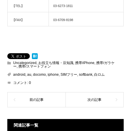
【TEL】
03-6273-1811
【FAX】
03-6709-8198
Uncategorized
,
お役立ち情報・豆知識
,
携帯/iPhone
,
携帯/ガラケ
ー
,
携帯/スマートフォン
android
,
au
,
docomo
,
iphone
,
SIMフリー
,
softbank
,
白ロム
コメント:
0
関連記事一覧