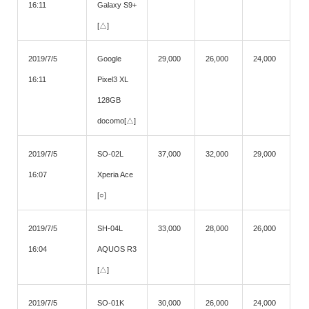
16:11
Galaxy S9+
[△]
2019/7/5
Google
29,000
26,000
24,000
16:11
Pixel3 XL
128GB
docomo[△]
2019/7/5
SO-02L
37,000
32,000
29,000
16:07
Xperia Ace
[○]
2019/7/5
SH-04L
33,000
28,000
26,000
16:04
AQUOS R3
[△]
2019/7/5
SO-01K
30,000
26,000
24,000