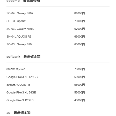
docomo 最高値金額
SC-04L Galaxy S10+
81000円
SO-03L Xperia1
73000円
SC-01L Galaxy Note9
67000円
SH-04L AQUOS R3
66000円
SC-03L Galaxy S10
60000円
softbank 最高値金額
802SO Xperia1
78000円
Google Pixel3 XL 128GB
60000円
808SH AQUOS R3
56000円
Google Pixel3 XL 64GB
55000円
Google Pixel3 128GB
43000円
au 最高値金額