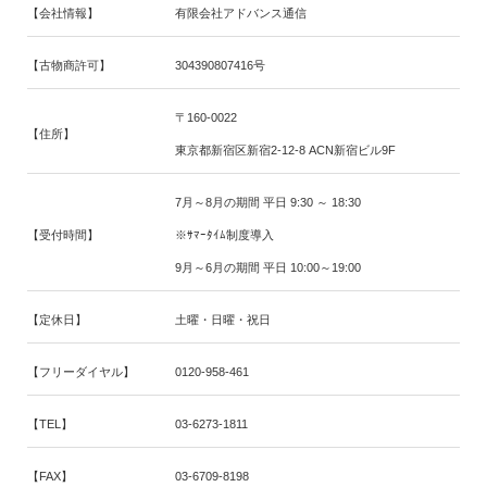
【会社情報】
有限会社アドバンス通信
【古物商許可】
304390807416号
〒160-0022
【住所】
東京都新宿区新宿2-12-8 ACN新宿ビル9F
7月～8月の期間 平日 9:30 ～ 18:30
【受付時間】
※ｻﾏｰﾀｲﾑ制度導入
9月～6月の期間 平日 10:00～19:00
【定休日】
土曜・日曜・祝日
【フリーダイヤル】
0120-958-461
【TEL】
03-6273-1811
【FAX】
03-6709-8198