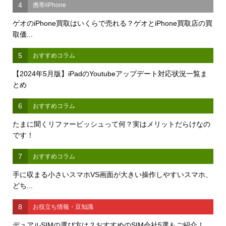
4
携帯/iPhone
ゲオのiPhone買取はいくらで売れる？ゲオとiPhone買取店の買
取価...
5
おすすめコラム
【2024年5月版】iPadのYoutubeアップデート対応状況一覧ま
とめ
6
おすすめコラム
たまに聞くリファービッシュって何？実はメリットだらけなの
です！
7
おすすめコラム
手に収まる小さいスマホVS画面が大きい操作しやすいスマホ、
どち...
8
お役立ち情報・豆知識
デュアルSIMの選び方は？おすすめのSIM会社5選もご紹介！