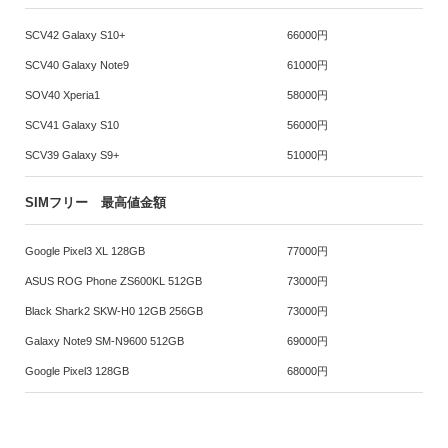
SCV42 Galaxy S10+
66000円
SCV40 Galaxy Note9
61000円
SOV40 Xperia1
58000円
SCV41 Galaxy S10
56000円
SCV39 Galaxy S9+
51000円
SIMフリー 最高値金額
Google Pixel3 XL 128GB
77000円
ASUS ROG Phone ZS600KL 512GB
73000円
Black Shark2 SKW-H0 12GB 256GB
73000円
Galaxy Note9 SM-N9600 512GB
69000円
Google Pixel3 128GB
68000円