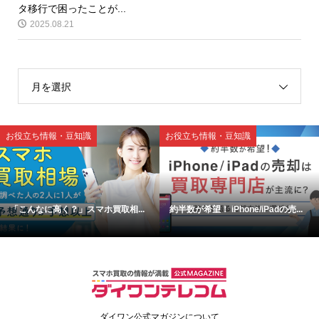
タ移行で困ったことが...
2025.08.21
月を選択
お役立ち情報・豆知識
お役立ち情報・豆知識
「こんなに高く？」スマホ買取相...
約半数が希望！ iPhone/iPadの売...
ダイワン公式マガジンについて