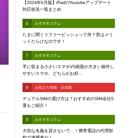
【2024年5月版】iPadのYoutubeアップデート
対応状況一覧まとめ
6
おすすめコラム
たまに聞くリファービッシュって何？実はメリ
ットだらけなのです！
7
おすすめコラム
手に収まる小さいスマホVS画面が大きい操作し
やすいスマホ、どちらがお好...
8
お役立ち情報・豆知識
デュアルSIMの選び方は？おすすめのSIM会社5
選もご紹介！
9
おすすめコラム
大切な名義を貸さないで…！携帯電話の代理契
約で逮捕者が！