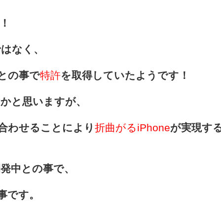
！
ではなく、
中との事で
特許
を取得していたようです！
うかと思いますが、
合わせることにより
折曲がるiPhone
が実現す
開発中との事で、
の事です。