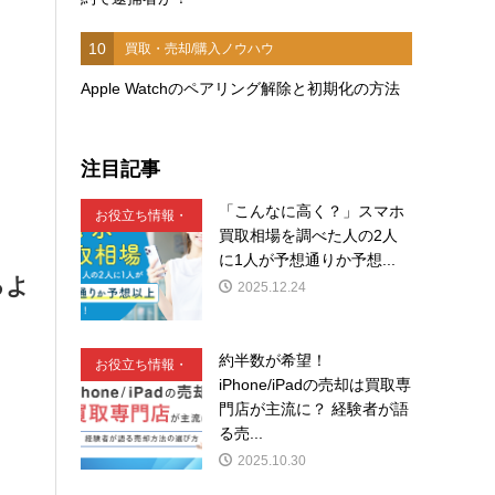
10
買取・売却/購入ノウハウ
Apple Watchのペアリング解除と初期化の方法
注目記事
「こんなに高く？」スマホ
お役立ち情報・
買取相場を調べた人の2人
豆知識
に1人が予想通りか予想...
るよ
2025.12.24
約半数が希望！
お役立ち情報・
iPhone/iPadの売却は買取専
豆知識
門店が主流に？ 経験者が語
る売...
2025.10.30