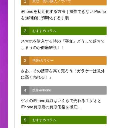
1
買取・売却/購入ノウハウ
iPhoneを初期化する方法｜操作できないiPhone
を強制的に初期化する手順
2
おすすめコラム
スマホを購入する時の『審査』どうして落ちて
しまうのか徹底解説！！
3
携帯/ガラケー
さあ、その携帯を高く売ろう「ガラケーは意外
に高く売れる！」
4
携帯/iPhone
ゲオのiPhone買取はいくらで売れる？ゲオと
iPhone買取店の買取価格を徹底...
5
おすすめコラム