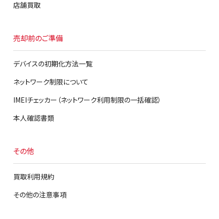
店舗買取
▶
サブカテゴリ
クリア
売却前のご準備
容量
デバイスの初期化方法一覧
キャリア
ネットワーク制限について
▶
ランク
クリア
選択してください
IMEIチェッカー（ネットワーク利用制限の一括確認）
ランク
本人確認書類
その他
買取利用規約
その他の注意事項