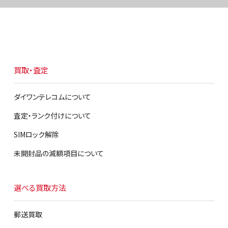
iPhone
Xperia
Galaxy
AQUOS
arrows
ZenFone
Pixel
OPPO
Xiaomi
買取・査定
スマホ
パソコン
タブレット
ウェアラブル機器
ダイワンテレコムについて
査定・ランク付けについて
選択肢からスピード検索
SIMロック解除
未開封品の減額項目について
カテゴリ
全てクリア
選択してください
選べる買取方法
郵送買取