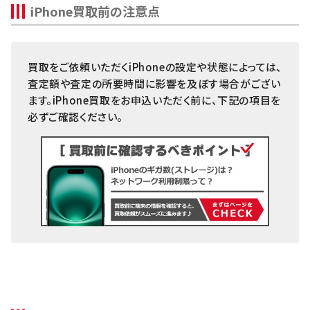
iPhone買取前の注意点
Xiaomi
256GB
～14,000円
12,000円
10,0
iPhone14 Plus
iPhoneXR
128GB
～13,000円
12,000円
9,00
MacBook
iPhone14
64GB
～12,000円
12,000円
7,00
買取をご依頼いただくiPhoneの設定や状態によっては、
iPad
iPhoneSE3(第3世代)
256GB
～10,000円
8,000円
10,0
査定額や査定の所要時間に影響を及ぼす場合がござい
iPhoneX
Arrowsタブ
64GB
～9,000円
8,000円
8,00
ます。iPhone買取をお申込いただく前に、下記の項目を
iPhone13 Pro Max
必ずご確認ください。
256GB
～13,000円
8,000円
8,00
Qua tab
iPhone13 Pro
iPhone8 Plus
64GB
～9,000円
8,000円
6,00
dtab
iPhone13 mini
256GB
～8,000円
6,000円
6,00
iPhone8
MediaPad
iPhone13
64GB
～6,000円
6,000円
4,00
LAVIE Tab
iPhone12 Pro Max
YOGA Tab
iPhone12 Pro
Surface
iPhone12 mini
Galaxyタブ
iPhone12
Pixel Tab