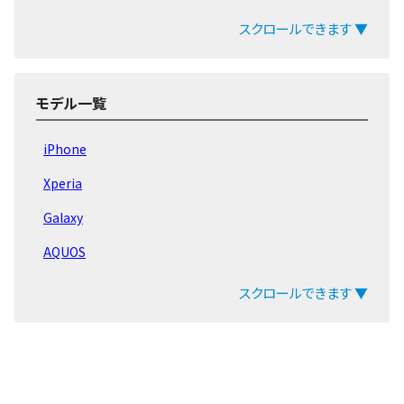
512GB
～29,000円
25,000円
19,0
iPhone17
スクロールできます ▼
iPhone11
256GB
～26,000円
25,000円
19,0
Pro Max
iPhone16e
64GB
～24,000円
25,000円
17,0
iPhone16 Pro Max
512GB
～26,000円
20,000円
18,0
モデル一覧
iPhone11
iPhone16 Pro
256GB
～25,000円
20,000円
15,0
Pro
iPhone
64GB
～22,000円
20,000円
12,0
iPhone16 Plus
256GB
～24,000円
17,000円
13,0
Xperia
iPhone16
iPhone11
128GB
～21,000円
17,000円
13,0
Galaxy
iPhone15 Pro Max
64GB
～17,000円
17,000円
11,0
AQUOS
512GB
～19,000円
15,000円
13,0
iPhone15 Pro
iPhoneXS
arrows
256GB
～18,000円
15,000円
13,0
スクロールできます ▼
Max
iPhone15 Plus
64GB
～17,000円
15,000円
11,0
ZenFone
iPhone15
512GB
～16,000円
12,000円
10,0
Pixel
iPhone14 Pro Max
iPhoneXS
256GB
～15,000円
12,000円
10,0
OPPO
64GB
～14,000円
12,000円
8,00
iPhone14 Pro