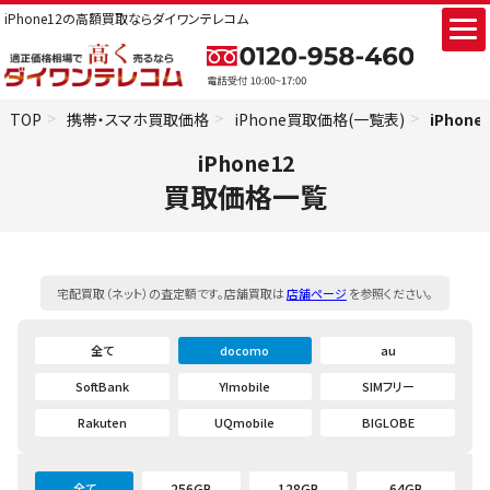
iPhone12の高額買取ならダイワンテレコム
TOP
携帯・スマホ買取価格
iPhone買取価格(一覧表)
iPhon
iPhone12
買取価格一覧
宅配買取（ネット）の査定額です。店舗買取は
店舗ページ
を参照ください。
全て
docomo
au
SoftBank
Y!mobile
SIMフリー
Rakuten
UQmobile
BIGLOBE
全て
256GB
128GB
64GB