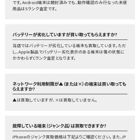
です。Android端末は開封済みでも、動作確認のみ行なった未使
64GB
～20,000円
18,000円
10,0
用品はSランク査定です。
1TB
～71,000円
53,000円
46,0
512GB
～66,000円
53,000円
44,0
iPhone13
Pro Max
256GB
～63,000円
53,000円
41,0
バッテリーが劣化していますが買い取ってもらえますか?
128GB
～61,000円
53,000円
37,0
当店ではバッテリーが劣化している端末も買取しています。ただ
1TB
～63,000円
40,000円
39,0
し、Apple製品でバッテリー劣化表示のある端末は傷の状態に
かかわらずCランク査定となります。
512GB
～58,000円
40,000円
35,0
iPhone13
Pro
256GB
～54,000円
40,000円
33,0
128GB
～50,000円
40,000円
30,0
ネットワーク利用制限が▲（または×）の端末は買い取っても
らえますか?
512GB
～56,000円
35,000円
30,0
iPhone13
256GB
～47,000円
35,000円
28,0
▲は買取していますが、×は買取していません。
128GB
～41,000円
35,000円
24,0
512GB
～46,000円
30,000円
26,0
iPhone13
故障している端末（ジャンク品）は買取できますか?
256GB
～40,000円
30,000円
23,0
mini
128GB
～35,000円
30,000円
19,0
iPhoneのジャンク買取価格は下記よりご確認ください。また、iP