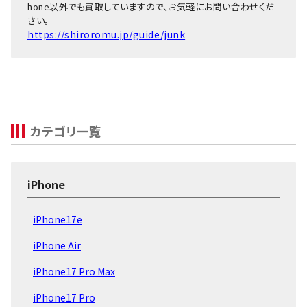
hone以外でも買取していますので、お気軽にお問い合わせくだ
512GB
～47,000円
38,000円
34,0
さい。
iPhone12
256GB
～44,000円
38,000円
30,0
https://shiroromu.jp/guide/junk
Pro Max
128GB
～39,000円
38,000円
26,0
512GB
～38,000円
30,000円
25,0
iPhone12
256GB
～35,000円
30,000円
23,0
Pro
128GB
～30,000円
30,000円
19,0
カテゴリ一覧
256GB
～33,000円
24,000円
19,0
iPhone12
128GB
～27,000円
24,000円
17,0
64GB
～24,000円
24,000円
13,0
iPhone
256GB
～24,000円
17,000円
14,0
iPhone12
128GB
～21,000円
17,000円
12,0
iPhone17e
mini
64GB
～19,000円
17,000円
10,0
iPhone Air
256GB
～16,000円
8,000円
16,0
iPhone17 Pro Max
iPhoneSE 第
128GB
～13,000円
8,000円
14,0
2世代
iPhone17 Pro
64GB
～11,000円
8,000円
13,0