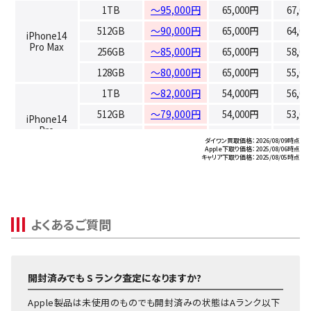
1TB
～95,000円
65,000円
67,0
512GB
～90,000円
65,000円
64,0
iPhone14
Pro Max
256GB
～85,000円
65,000円
58,0
128GB
～80,000円
65,000円
55,0
1TB
～82,000円
54,000円
56,0
512GB
～79,000円
54,000円
53,0
iPhone14
Pro
256GB
～73,000円
54,000円
51,0
ダイワン買取価格：2026/08/09時点
Apple下取り価格：2025/08/06時点
128GB
～67,000円
54,000円
45,0
キャリア下取り価格：2025/08/05時点
512GB
～66,000円
44,000円
43,0
iPhone14
256GB
～58,000円
44,000円
41,0
Plus
128GB
～56,000円
44,000円
39,0
よくあるご質問
512GB
～65,000円
45,000円
41,0
iPhone14
128GB
～50,000円
45,000円
34,0
開封済みでも S ランク査定になりますか?
256GB
～34,000円
18,000円
14,0
iPhoneSE 第
128GB
～26,000円
18,000円
10,0
Apple製品は未使用のものでも開封済みの状態はAランク以下
3世代