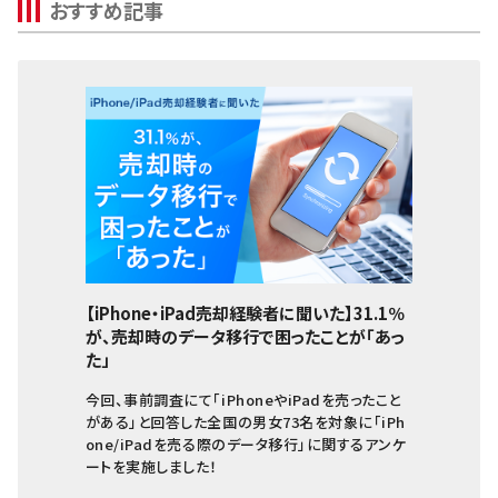
iPhoneSE2(第2世代)
おすすめ記事
Apple Watch
iPhone11 Pro Max
iPhone11 Pro
iPhone11
iPhoneXR
iPhoneXS Max
iPhoneXS
iPhoneX
【iPhone・iPad売却経験者に聞いた】31.1％
が、売却時のデータ移行で困ったことが「あっ
iPhone8 Plus
た」
iPhone8
今回、事前調査にて「iPhoneやiPadを売ったこと
がある」と回答した全国の男女73名を対象に「iPh
iPhone7 Plus
one/iPadを売る際のデータ移行」に関するアンケ
ートを実施しました！
iPhone7