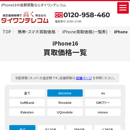
iPhone16の高額買取ならダイワンテレコム
TOP
携帯・スマホ買取価格
iPhone買取価格(一覧表)
iPhon
iPhone16
買取価格一覧
宅配買取（ネット）の査定額です。店舗買取は
店舗ページ
を参照ください。
全て
docomo
au
SoftBank
Y!mobile
SIMフリー
Rakuten
UQmobile
mineo
全て
512GB
256GB
128GB