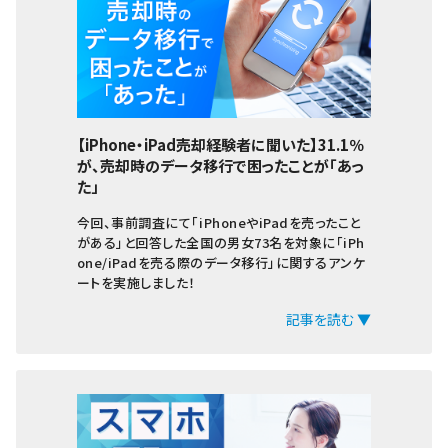
iPhoneXR
iPhoneXS Max
iPhoneXS
iPhoneX
【iPhone・iPad売却経験者に聞いた】31.1％
が、売却時のデータ移行で困ったことが「あっ
iPhone8 Plus
た」
iPhone8
今回、事前調査にて「iPhoneやiPadを売ったこと
がある」と回答した全国の男女73名を対象に「iPh
iPhone7 Plus
one/iPadを売る際のデータ移行」に関するアンケ
ートを実施しました！
iPhone7
記事を読む ▼
iPhone6s Plus
iPhone6s
iPhone6 Plus
iPhone6