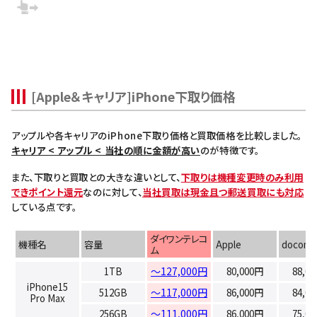
[Apple＆キャリア]iPhone下取り価格
アップルや各キャリアのiPhone下取り価格と買取価格を比較しました。
キャリア < アップル < 当社の順に金額が高い
のが特徴です。
また、下取りと買取との大きな違いとして、
下取りは機種変更時のみ利用
できポイント還元
なのに対して、
当社買取は現金且つ郵送買取にも対応
している点です。
ダイワンテレコ
機種名
容量
Apple
docomo
ム
1TB
～127,000円
80,000円
88,0
iPhone15
512GB
～117,000円
86,000円
84,0
Pro Max
256GB
～111,000円
86,000円
75,0