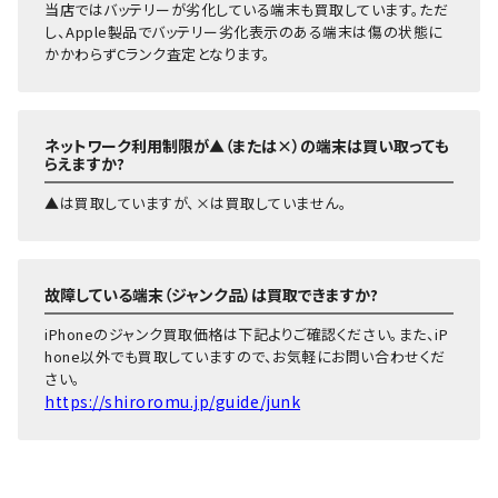
当店ではバッテリーが劣化している端末も買取しています。ただ
1TB
～63,000円
40,000円
39,0
し、Apple製品でバッテリー劣化表示のある端末は傷の状態に
かかわらずCランク査定となります。
512GB
～58,000円
40,000円
35,0
iPhone13
Pro
256GB
～54,000円
40,000円
33,0
128GB
～50,000円
40,000円
30,0
ネットワーク利用制限が▲（または×）の端末は買い取っても
らえますか?
512GB
～56,000円
35,000円
30,0
iPhone13
256GB
～47,000円
35,000円
28,0
▲は買取していますが、×は買取していません。
128GB
～41,000円
35,000円
24,0
512GB
～46,000円
30,000円
26,0
iPhone13
故障している端末（ジャンク品）は買取できますか?
256GB
～40,000円
30,000円
23,0
mini
128GB
～35,000円
30,000円
19,0
iPhoneのジャンク買取価格は下記よりご確認ください。また、iP
hone以外でも買取していますので、お気軽にお問い合わせくだ
512GB
～47,000円
38,000円
34,0
さい。
iPhone12
256GB
～44,000円
38,000円
30,0
https://shiroromu.jp/guide/junk
Pro Max
128GB
～39,000円
38,000円
26,0
512GB
～38,000円
30,000円
25,0
iPhone12