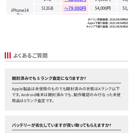
512GB
～79,000円
54,000円
53,0
iPhone14
Pro
256GB
～73,000円
54,000円
51,0
ダイワン買取価格：2026/08/09時点
Apple下取り価格：2025/08/06時点
128GB
～67,000円
54,000円
45,0
キャリア下取り価格：2025/08/05時点
512GB
～66,000円
44,000円
43,0
iPhone14
256GB
～58,000円
44,000円
41,0
Plus
128GB
～56,000円
44,000円
39,0
よくあるご質問
512GB
～65,000円
45,000円
41,0
iPhone14
128GB
～50,000円
45,000円
34,0
開封済みでも S ランク査定になりますか?
256GB
～34,000円
18,000円
14,0
iPhoneSE 第
128GB
～26,000円
18,000円
10,0
Apple製品は未使用のものでも開封済みの状態はAランク以下
3世代
です。Android端末は開封済みでも、動作確認のみ行なった未使
64GB
～20,000円
18,000円
10,0
用品はSランク査定です。
1TB
～71,000円
53,000円
46,0
512GB
～66,000円
53,000円
44,0
iPhone13
Pro Max
256GB
～63,000円
53,000円
41,0
バッテリーが劣化していますが買い取ってもらえますか?
128GB
～61,000円
53,000円
37,0