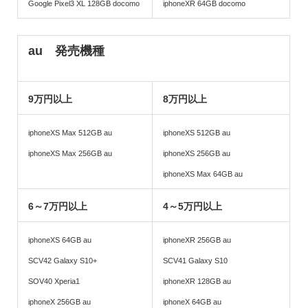
Google Pixel3 XL 128GB docomo
iphoneXR 64GB docomo
au 発売機種
9万円以上
8万円以上
iphoneXS Max 512GB au
iphoneXS 512GB au
iphoneXS Max 256GB au
iphoneXS 256GB au
iphoneXS Max 64GB au
6～7万円以上
4～5万円以上
iphoneXS 64GB au
iphoneXR 256GB au
SCV42 Galaxy S10+
SCV41 Galaxy S10
SOV40 Xperia1
iphoneXR 128GB au
iphoneX 256GB au
iphoneX 64GB au