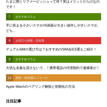
たまに聞くリファービッシュって何？実はメリットだらけなの
です！
7
おすすめコラム
手に収まる小さいスマホVS画面が大きい操作しやすいスマホ、
どち...
8
お役立ち情報・豆知識
デュアルSIMの選び方は？おすすめのSIM会社5選もご紹介！
9
おすすめコラム
大切な名義を貸さないで…！携帯電話の代理契約で逮捕者が！
10
買取・売却/購入ノウハウ
Apple Watchのペアリング解除と初期化の方法
注目記事