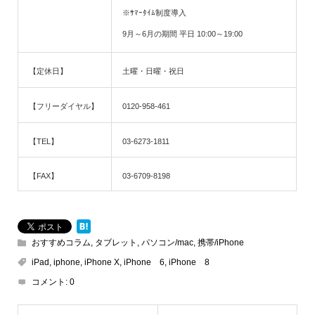
※ｻﾏｰﾀｲﾑ制度導入
9月～6
月の期間 平日 10:00～19:00
【定休日】
土曜・日曜・祝日
【フリーダイヤル】
0120-958-461
【TEL】
03-6273-1811
【FAX】
03-6709-8198
おすすめコラム
,
タブレット
,
パソコン/mac
,
携帯/iPhone
iPad
,
iphone
,
iPhone X
,
iPhone 6
,
iPhone 8
コメント:
0