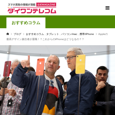
おすすめコラム
ブログ
おすすめコラム
,
タブレット
,
パソコン/mac
,
携帯/iPhone
Appleの
最高デザイン責任者が退職！？これからのiPhoneはどうなるの？？