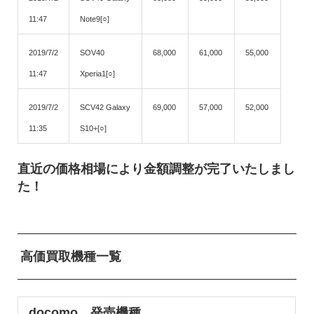
11:47
Note9[○]
2019/7/2
SOV40
68,000
61,000
55,000
11:47
Xperia1[○]
2019/7/2
SCV42 Galaxy
69,000
57,000
52,000
11:35
S10+[○]
直近の価格相場により金額調整が完了いたしまし
た！
高価買取機種一覧
docomo 発売機種