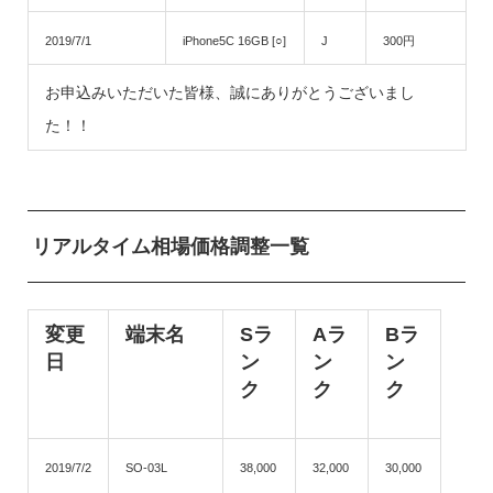
2019/7/1
iPhone5C 16GB [○]
J
300円
お申込みいただいた皆様、誠にありがとうございまし
た！！
リアルタイム相場価格調整一覧
変更
端末名
Sラ
Aラ
Bラ
日
ン
ン
ン
ク
ク
ク
2019/7/2
SO-03L
38,000
32,000
30,000