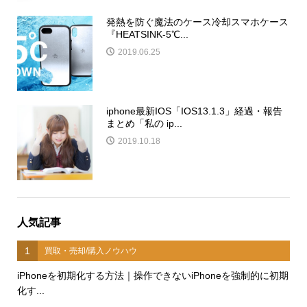
発熱を防ぐ魔法のケース冷却スマホケース
『HEATSINK-5℃...
2019.06.25
iphone最新IOS「IOS13.1.3」経過・報告
まとめ「私の ip...
2019.10.18
人気記事
1
買取・売却/購入ノウハウ
iPhoneを初期化する方法｜操作できないiPhoneを強制的に初期
化す...