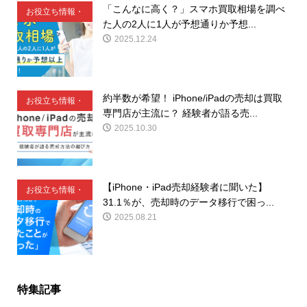
「こんなに高く？」スマホ買取相場を調べ
お役立ち情報・
た人の2人に1人が予想通りか予想...
豆知識
2025.12.24
約半数が希望！ iPhone/iPadの売却は買取
お役立ち情報・
専門店が主流に？ 経験者が語る売...
豆知識
2025.10.30
【iPhone・iPad売却経験者に聞いた】
お役立ち情報・
31.1％が、売却時のデータ移行で困っ...
豆知識
2025.08.21
特集記事