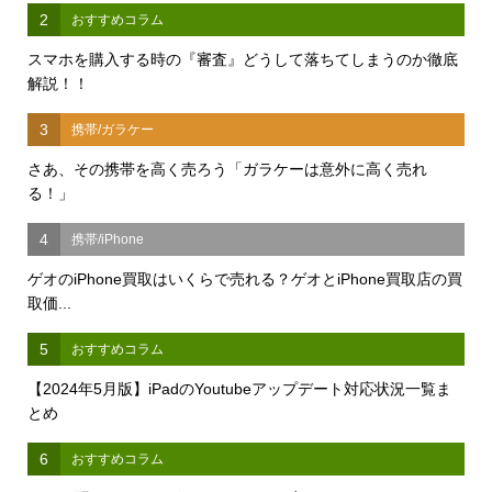
2
おすすめコラム
スマホを購入する時の『審査』どうして落ちてしまうのか徹底
解説！！
3
携帯/ガラケー
さあ、その携帯を高く売ろう「ガラケーは意外に高く売れ
る！」
4
携帯/iPhone
ゲオのiPhone買取はいくらで売れる？ゲオとiPhone買取店の買
取価...
5
おすすめコラム
【2024年5月版】iPadのYoutubeアップデート対応状況一覧ま
とめ
6
おすすめコラム